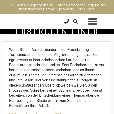
DER ULTIMATIVE
Co-Hosts is expanding to Ontario Cottages. Inquire for
management of your property |
Click here
LEITFADEN ZUM
ERSTELLEN EINER
BACHELORARBEIT ÜBER
Wenn Sie ein Auszubildender in der Fachrichtung
Tourismus sind, stehen die Möglichkeiten gut, dass Sie
TOURIST
irgendwann in Ihrer scholastischen Laufbahn eine
Bachelorarbeit schreiben sollen. Eine Bachelorarbeit ist ein
bedeutendes scholastisches Vorhaben, das es Ihnen
erlaubt, ein Thema von Interesse gründlich zu erforschen
und Ihre Studie und Verfassenfähigkeiten
zu zeigen. In
diesem umfassenden Überblick werden wir Sie via den
Prozess des Schreibens einer Bachelorarbeit über Tourist
begleiten, von der Entscheidung eines Themas über die
Bearbeitung von Studie bis hin zum Schreiben und
Formatieren Ihrer Arbeit.